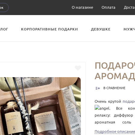
О магазине
Оплата
Доста
ок
АЛОГ
КОРПОРАТИВНЫЕ ПОДАРКИ
ДЕВУШКЕ
МУЖ
ПОДАРО
АРОМА
В СРАВНЕНИЕ
Очень крутой
подар
. Все ком
релаксу: диффузо
ароматная соль
вазочка создаст у
Подробное описани