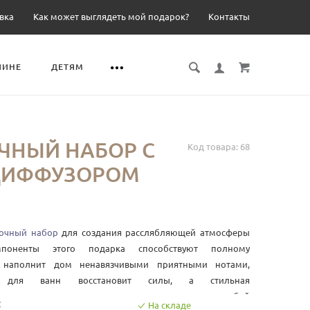
вка
Как может выглядеть мой подарок?
Контакты
ЧИНЕ
ДЕТЯМ
ЧНЫЙ НАБОР С
Код товара:
68
ДИФФУЗОРОМ
очный набор
для создания расслябляющей атмосферы
поненты этого подарка способствуют полному
р наполнит дом ненавязчивыми приятными нотами,
 для ванн восстановит силы, а стильная
ютное пространство и прекрасно впишется в любой
е
На складе