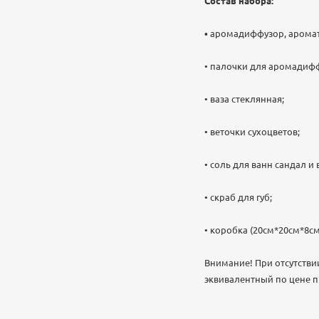
Состав набора:
•
аромадиффузор, аромат
• палочки для аромадиф
• ваза стеклянная;
• веточки сухоцветов;
• соль для ванн сандал и 
• скраб для губ;
• коробка (20см*20см*8см
Внимание! При отсутствии
эквивалентный по цене п