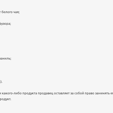
 белого чая;
фузора;
ваниль;
).
 какого-либо продукта продавец оставляет за собой право заменять ег
родукт.