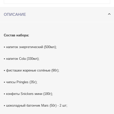
ОПИСАНИЕ
Состав набора:
• напиток энергетический (500мл);
• напиток Cola (330мл);
• фисташки жареные солёные (90г);
• чипсы Pringles (35г);
• конфеты Snickers мини (180г);
• шоколадный батончик Mars (50г) - 2 шт;