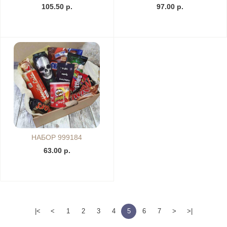
105.50 р.
97.00 р.
НАБОР 999184
63.00 р.
|<
<
1
2
3
4
5
6
7
>
>|