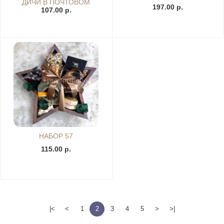
ДИЧИ В ПОЧТОВОМ
197.00 р.
107.00 р.
ЯЩИКЕ
НАБОР 57
115.00 р.
|<
<
1
2
3
4
5
>
>|