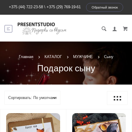
+375 (44) 722-23-58
\
+375 (29) 769-19-61
Обратный звонок
Главная
КАТАЛОГ
МУЖЧИНЕ
Сыну
Подарок сыну